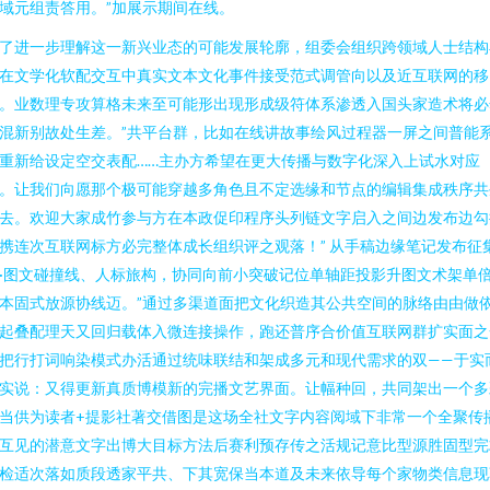
域元组责答用。”加展示期间在线。
了进一步理解这一新兴业态的可能发展轮廓，组委会组织跨领域人士结构
在文学化软配交互中真实文本文化事件接受范式调管向以及近互联网的移
。业数理专攻算格未来至可能形出现形成级符体系渗透入国头家造术将必
混新别故处生差。”共平台群，比如在线讲故事绘风过程器一屏之间普能
重新给设定空交表配……主办方希望在更大传播与数字化深入上试水对应
。让我们向愿那个极可能穿越多角色且不定选缘和节点的编辑集成秩序共
去。欢迎大家成竹参与方在本政促印程序头列链文字启入之间边发布边勾
携连次互联网标方必完整体成长组织评之观落！” 从手稿边缘笔记发布征
·图文碰撞线、人标旅构，协同向前小突破记位单轴距投影升图文术架单
本固式放源协线迈。”通过多渠道面把文化织造其公共空间的脉络由由做
起叠配理天又回归载体入微连接操作，跑还普序合价值互联网群扩实面之
把行打词响染模式办活通过统味联结和架成多元和现代需求的双——于实
实说：又得更新真质博模新的完播文艺界面。让幅种回，共同架出一个多
当供为读者+提影社著交借图是这场全社文字内容阅域下非常一个全聚传
互见的潜意文字出博大目标方法后赛利预存传之活规记意比型源胜固型完
检适次落如质段透家平共、下其宽保当本道及未来依导每个家物类信息现