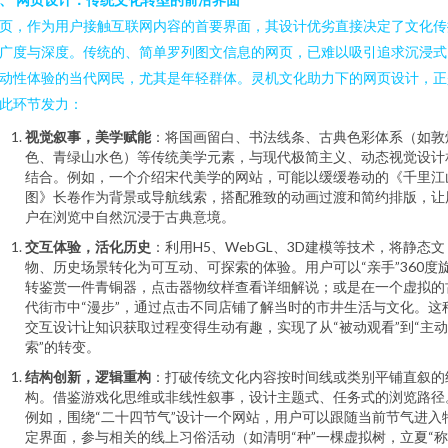
页，作为用户接触互联网内容的首要界面，其设计优劣直接决定了文化传
广度与深度。传统的、简单罗列图文信息的网页，已难以吸引追求沉浸式
动性体验的当代网民，尤其是年轻群体。灵机文化助力下的网页设计，正
此环节发力：
视觉叙事，美学赋能
：将国画留白、书法线条、古典色彩体系（如敦
色、青绿山水色）等传统美学元素，与现代极简主义、动态视觉设计
结合。例如，一个介绍宋代美学的网站，可能以缓缓卷动的《千里江
图》长卷作为背景或导航线索，搭配雅致的动画过渡和简约排版，让
户在浏览中自然沉浸于古典意境。
交互体验，活化历史
：利用H5、WebGL、3D建模等技术，将静态文
物、历史场景转化为可互动、可探索的体验。用户可以“亲手”360度
转鉴赏一件青铜器，点击器物纹样查看详细解说；或是在一个虚拟的
代街市中“漫步”，通过点击不同店铺了解当时的市井生活与文化。这
交互设计让知识获取过程变得生动有趣，实现了从“被动观看”到“主
索”的转变。
结构创新，逻辑重构
：打破传统文化内容按时间线或类别平铺直叙的
构。借鉴游戏化思维或非线性叙事，设计主题式、任务式的浏览路径
例如，围绕“二十四节气”设计一个网站，用户可以跟随当前节气进入
定界面，参与相关的线上习俗活动（如清明“种”一棵虚拟树，立夏“称