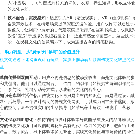
人”小游戏），同时链接到相关的诗词、农谚、养生知识，形成立体
的文化认知。
技术融合，沉浸感知
：适度引入AR（增强现实）、VR（虚拟现实）
全景声效技术，在特定场景提供深度沉浸体验。用户或许可以通过手
摄像头，让网页中展示的古代建筑模型“出现”在自家书桌上，或佩戴V
设备“置身”于虚拟的敦煌石窟之中，近距离感受壁画艺术。这些技术
段，在灵机文化的创意编排下，成为连接古今的情感桥梁。
、 助力转型：从“展示”到“参与”的价值提升
机文化通过上述网页设计新玩法，实质上推动着互联网传统文化转型的深
革：
单向传播到双向互动
：用户不再是信息的被动接收者，而是文化体验的参
和共创者。他们可以通过留言、上传自己的创作（如根据古诗词创作的绘
）、参与线上社群活动等方式，形成新的文化内容生态。
知识仓库到生活伴侣
：传统文化不再只是尘封的知识点，而是通过设计融
常生活场景。一个设计精良的传统文化网页，可以成为日常美学熏陶、放
心的空间，甚至提供实用的生活指导（如节气养生建议、传统手工艺教
）。
文化保存到IP孵化
：独特的网页设计体验本身就能形成强大的品牌辨识度
秀的传统文化项目可以借此孵化出具有现代生命力的文化IP，进而衍生出
产品、数字藏品、线下体验等多元业态，实现文化价值与市场价值的良性