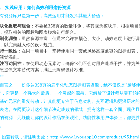
、 实践应用：如何高效利用这份资源
有资源库只是第一步，高效运用才能发挥其最大价值：
块化提取与组合
：不要被358页的数量吓倒，将其视为模块库。根据项目
，提取相关的图标和图表模块进行组合。
制化调整
：虽然资源丰富，但通常允许在颜色、大小、动效速度上进行调
，以完美融入你的设计规范。
持一致性
：在同一项目中，坚持使用同一套或风格高度兼容的图标图表，
视觉混乱。
注可访问性
：在使用动态元素时，确保它们不会对用户造成干扰，并为关
息提供文本替代方案，满足无障碍设计标准。
**
而言之，一份多达358页的扁平化动态图标图表资源，绝不仅仅是“足够
”，它更是一个强大的后盾、一个灵感的源泉。它解放了设计师从零开始
基础元素的重复劳动，让其能更专注于信息架构、交互逻辑和更深层次的
表达。在网页设计这个细节决定成败的领域，拥有这样一套全面、现代且
的资源，无疑能让你的设计作品在美观性、功能性和用户体验上，都更胜
。
如若转载，请注明出处：http://www.juyouapp10.com/product/95.html