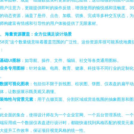
用户注意力，更能提供即时的操作反馈，增强使用的愉悦感和流畅度。35
的动态资源，涵盖了悬停、点击、加载、切换、完成等多种交互状态，为
师构建富有情感和引导性的用户体验提供了无限素材。
、 海量资源覆盖：全方位满足设计场景
358页”这个数量级意味着覆盖范围的广泛性。这份资源库很可能系统地囊
：
基础UI图标
：如导航、操作、文件、编辑、社交等各类通用图标。
业务专用图标
：针对金融、电商、教育、健康、科技等不同行业的定制化
。
数据可视化图表
：包括但不限于折线图、柱状图、饼图、仪表盘的扁平动
体，让数据展示既美观又易懂。
装饰性与背景元素
：用于点缀页面、分割区域或营造氛围的抽象图形和图
。
此全面的集合，使得设计师在为一个企业官网、一个后台管理系统、一个
端应用或一个数据仪表盘进行设计时，都能快速找到风格匹配的视觉元素
大提升工作效率，保证项目视觉风格的统一性。