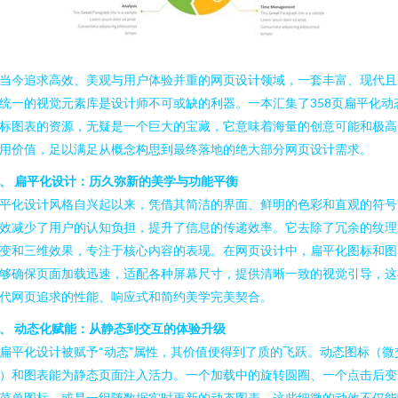
当今追求高效、美观与用户体验并重的网页设计领域，一套丰富、现代且
统一的视觉元素库是设计师不可或缺的利器。一本汇集了358页扁平化动
标图表的资源，无疑是一个巨大的宝藏，它意味着海量的创意可能和极高
用价值，足以满足从概念构思到最终落地的绝大部分网页设计需求。
、 扁平化设计：历久弥新的美学与功能平衡
平化设计风格自兴起以来，凭借其简洁的界面、鲜明的色彩和直观的符号
效减少了用户的认知负担，提升了信息的传递效率。它去除了冗余的纹理
变和三维效果，专注于核心内容的表现。在网页设计中，扁平化图标和图
够确保页面加载迅速，适配各种屏幕尺寸，提供清晰一致的视觉引导，这
代网页追求的性能、响应式和简约美学完美契合。
、 动态化赋能：从静态到交互的体验升级
扁平化设计被赋予“动态”属性，其价值便得到了质的飞跃。动态图标（微
）和图表能为静态页面注入活力。一个加载中的旋转圆圈、一个点击后变
菜单图标、或是一组随数据实时更新的动态图表，这些细微的动效不仅能